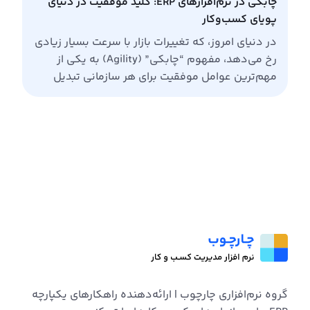
چابکی در نرم‌افزارهای ERP: کلید موفقیت در دنیای
پویای کسب‌وکار
در دنیای امروز، که تغییرات بازار با سرعت بسیار زیادی
رخ می‌دهد، مفهوم “چابکی” (Agility) به یکی از
مهم‌ترین عوامل موفقیت برای هر سازمانی تبدیل
شده است. تصور کنید شرکتی که با یک بحران
ناگهانی مانند همه‌گیری کرونا روبرو می‌شود یا با
ظهور رقبای جدید و فناوری‌های نوظهور باید
استراتژی‌های خود را بازنگری کند. در […]
گروه نرم‌افزاری چارچوب | ارائه‌دهنده راهکارهای یکپارچه