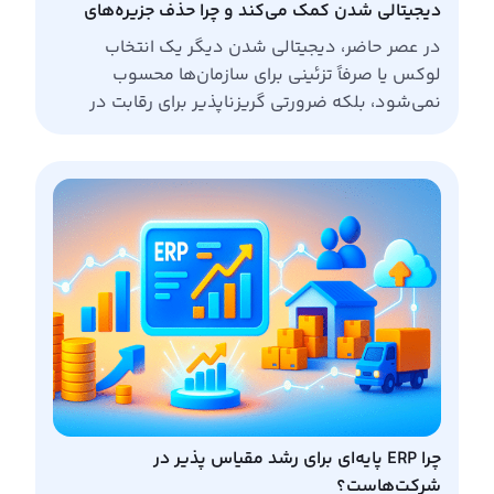
دیجیتالی شدن کمک می‌کند و چرا حذف جزیره‌های
اطلاعاتی حیاتی است؟
در عصر حاضر، دیجیتالی شدن دیگر یک انتخاب
لوکس یا صرفاً تزئینی برای سازمان‌ها محسوب
نمی‌شود، بلکه ضرورتی گریزناپذیر برای رقابت در
بازارهای پرتلاطم امروز است. نکته مهم اینکه این
تحول دیجیتال، تنها مختص شرکت‌های بزرگ یا
سازمان‌های چندملیتی نیست؛ کسب‌وکارهای کوچک
(SMEs) نیز برای حفظ پایداری و رشد بلندمدت، ناگزیر
از بهره‌گیری از ابزارها […]
چرا ERP پایه‌ای برای رشد مقیاس ‌پذیر در
شرکت‌هاست؟